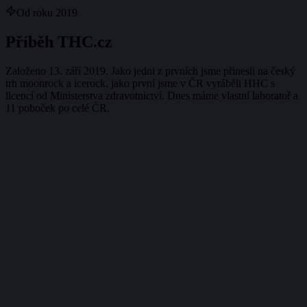
Od roku 2019
Příběh THC.cz
Založeno 13. září 2019. Jako jedni z prvních jsme přinesli na český
trh moonrock a icerock, jako první jsme v ČR vyráběli HHC s
licencí od Ministerstva zdravotnictví. Dnes máme vlastní laboratoř a
11 poboček po celé ČR.